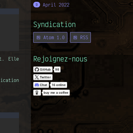
April 2022
9
Syndication
Atom 1.0
RSS
Rejoignez-nous
t. Elle
ication