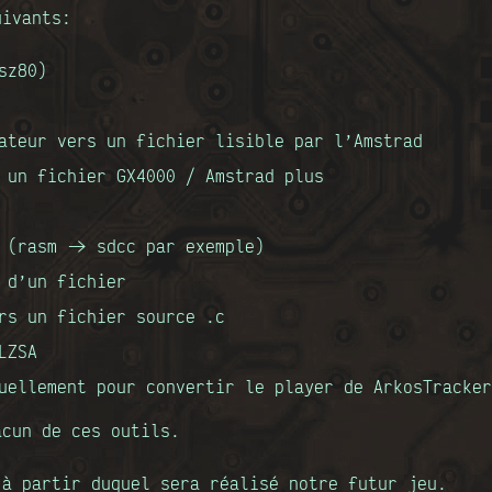
uivants:
sz80)
ateur vers un fichier lisible par l’Amstrad
 un fichier GX4000 / Amstrad plus
 (rasm -> sdcc par exemple)
 d’un fichier
rs un fichier source .c
LZSA
uellement pour convertir le player de ArkosTracker
acun de ces outils.
 à partir duquel sera réalisé notre futur jeu.