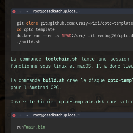
git 
clone
cd
 cptc-template

docker run --rm -v 
$PWD
:/src/ -it redbug26/cptc-d
./build.sh
La commande
toolchain.sh
lance une session D
fonctionne sous linux et macOS. Il a donc lie
La commande
build.sh
crée le disque
cptc-temp
pour l’Amstrad CPC.
Ouvrez le fichier
cptc-template.dsk
dans vot
run
"main.bin