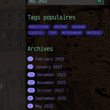
RGC 2022
60
Tags populaires
PREHISTOIRE
AMSTRAD
RACKHAM
LOGICIEL
TIPS
RETROGAMING
MATERIEL
Archives
February 2023
1
January 2023
1
December 2022
13
November 2022
12
)
October 2022
15
September 2022
6
May 2022
1