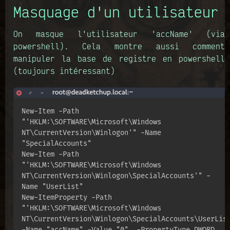
Masquage d'un utilisateur
On masque l'utilisateur 'accName' (via
powershell). Cela montre aussi comment
manipuler la base de registre en powershell
(toujours intéressant)
New-Item -Path 
"'HKLM:\SOFTWARE\Microsoft\Windows 
NT\CurrentVersion\Winlogon'" -Name 
"SpecialAccounts"

New-Item -Path 
"'HKLM:\SOFTWARE\Microsoft\Windows 
NT\CurrentVersion\Winlogon\SpecialAccounts'" -
Name "UserList"

New-ItemProperty -Path 
"'HKLM:\SOFTWARE\Microsoft\Windows 
NT\CurrentVersion\Winlogon\SpecialAccounts\UserList
-Name "accName" -Value "0"  -PropertyType DWORD