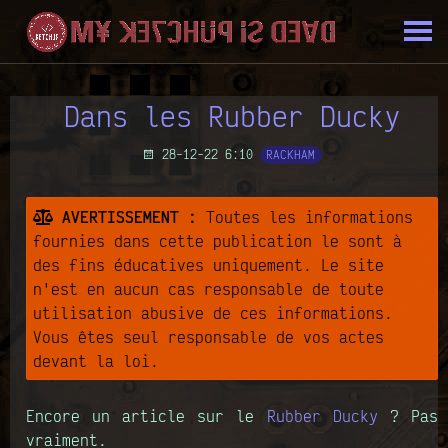
Dans les Rubber Ducky
28-12-22 6:10
RACKHAM
AVERTISSEMENT :
Toutes les informations
fournies dans cette publication le sont à
des fins éducatives uniquement. Le site
n'est en aucun cas responsable de toute
utilisation abusive de ces informations.
Vous êtes seul responsable de vos actes
devant la loi.
Encore un article sur le
Rubber Ducky
? Pas
vraiment.