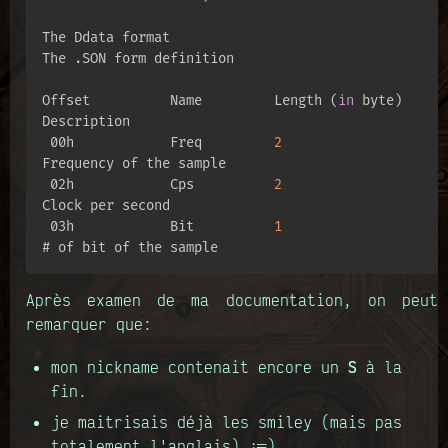
The Ddata format

The .SON form definition

Offset          Name         Length (
in
 byte)        
Description

 00h            Freq         
2
Frequency of the sample

 02h            Cps          
2
Clock per second

 03h            Bit          
1
# of bit of the sample
Après examen de ma documentation, on peut
remarquer que:
mon nickname contenait encore un
S
à la
fin.
je maitrisais déjà les smiley (mais pas
totalement l'anglais) :=)