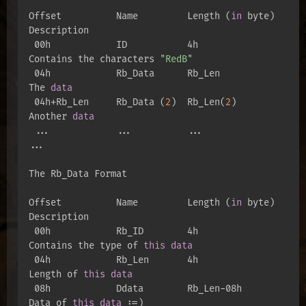
Offset          Name         Length (
in
 byte)        
Description

 00h            ID           4h                
Contains the characters 
"RedB"
 04h            Rb_Data      Rb_Len            
The 
data
 04h+Rb_Len     Rb_Data (
2
)  Rb_Len(
2
)         
Another 
data
 ...            ...          ...               
...

The Rb_Data Format

Offset          Name         Length (
in
 byte)        
Description

 00h            Rb_ID        4h                
Contains the type of 
this
data
 04h            Rb_Len       4h                
Length of 
this
data
 08h            Ddata        Rb_Len-08h        
Data of 
this
data
 :=)
