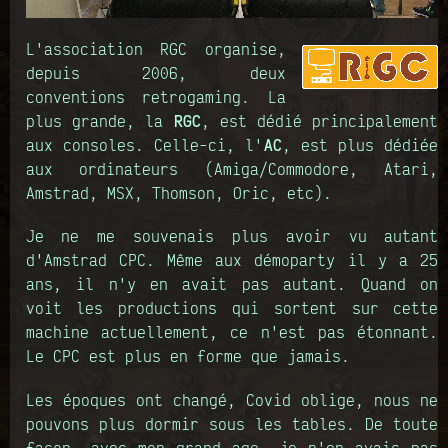
L'association RGC organise,
depuis 2006, deux
conventions retrogaming. La
plus grande, la
RGC
, est dédié principalement
aux consoles. Celle-ci, l'
AC
, est plus dédiée
aux ordinateurs (Amiga/Commodore, Atari,
Amstrad, MSX, Thomson, Oric, etc).
Je ne me souvenais plus avoir vu autant
d'Amstrad CPC. Même aux démoparty il y a 25
ans, il n'y en avait pas autant. Quand on
voit les productions qui sortent sur cette
machine actuellement, ce n'est pas étonnant.
Le CPC est plus en forme que jamais.
Les époques ont changé, Covid oblige, nous ne
pouvons plus dormir sous les tables. De toute
façon, avec mon grand age, je n'en avais pas