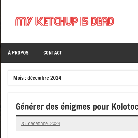
Aller
au
My Ketchup Is Dead
contenu
À PROPOS
CONTACT
Mois :
décembre 2024
Générer des énigmes pour Kolotoc 
25 décembre 2024
RedBug
1
commentaire