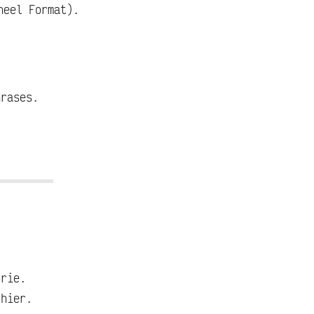
heel Format).
hrases.
orie.
chier.