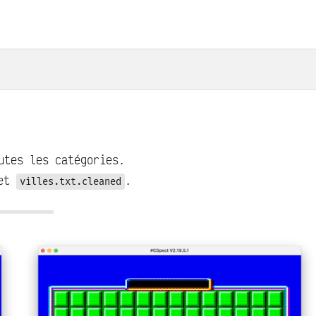
utes les catégories.
et
.
villes.txt.cleaned