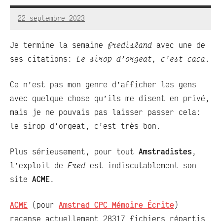
22 septembre 2023
RedBug
Aucun
commentaire
Je termine la semaine
fredisland
avec une de
ses citations:
Le sirop d’orgeat, c’est caca
.
Ce n’est pas mon genre d’afficher les gens
avec quelque chose qu’ils me disent en privé,
mais je ne pouvais pas laisser passer cela:
le sirop d’orgeat, c’est très bon.
Plus sérieusement, pour tout
Amstradistes
,
l’exploit de
Fred
est indiscutablement son
site
ACME
.
ACME
(pour
Amstrad CPC Mémoire Écrite
)
recense actuellement 28317 fichiers répartis