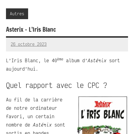
Autres
Asterix – L’Iris Blanc
26 octobre 2023
RedBug
1
commentaire
ème
L’Iris Blanc, le 40
album d’
Astérix
sort
aujourd’hui.
Quel rapport avec le CPC ?
Au fil de la carrière
de notre ordinateur
favori, un certain
nombre de
Astérix
sont
sortis en bandes