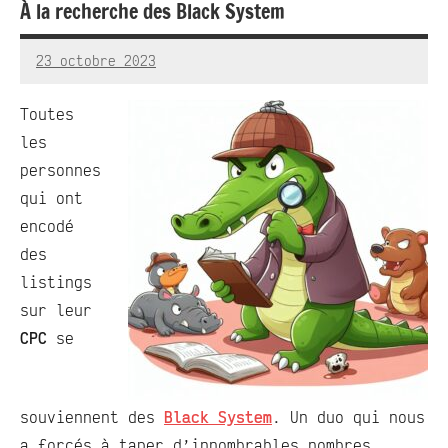
À la recherche des Black System
23 octobre 2023
RedBug
Aucun
commentaire
Toutes
les
personnes
qui ont
encodé
des
listings
sur leur
CPC
se
souviennent des
Black System
. Un duo qui nous
a forcés à taper d’innombrables nombres