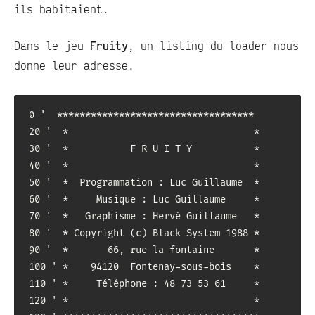
ils habitaient.
Dans le jeu
Fruity
, un listing du loader nous
donne leur adresse.
0 '  ***********************************

20 '  *                                 *   

30 '  *           F R U I T Y           *       

40 '  *                                 *   

50 '  *  Programmation : Luc Guillaume  *          

60 '  *     Musique : Luc Guillaume     *    

70 '  *   Graphisme : Hervé Guillaume   *

80 '  * Copyright (c) Black System 1988 *

90 '  *       66, rue la fontaine       *   

100 ' *    94120  Fontenay-sous-bois    *

110 ' *     Téléphone : 48 73 53 61     *    

120 ' *                                 *  
