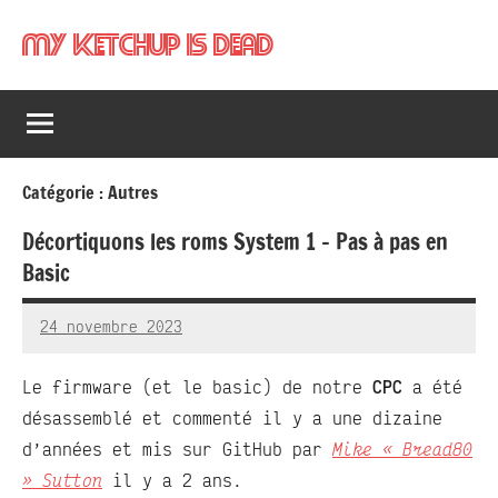
Aller
My Ketchup Is Dead
au
contenu
Catégorie :
Autres
Décortiquons les roms System 1 – Pas à pas en
Basic
24 novembre 2023
RedBug
1
commentaire
Le firmware (et le basic) de notre
CPC
a été
désassemblé et commenté il y a une dizaine
d’années et mis sur GitHub par
Mike « Bread80
» Sutton
il y a 2 ans.