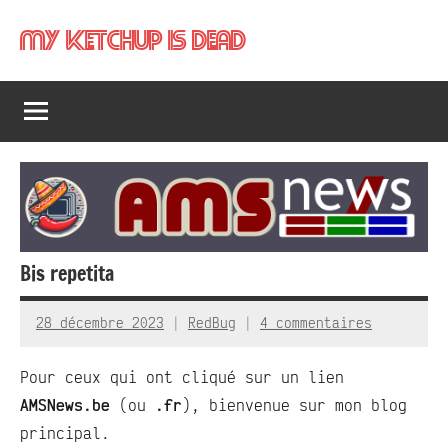
Aller
My Ketchup Is Dead
au
contenu
Bis repetita
28 décembre 2023
RedBug
4 commentaires
Pour ceux qui ont cliqué sur un lien
AMSNews.be
(ou
.fr
), bienvenue sur mon blog
principal.