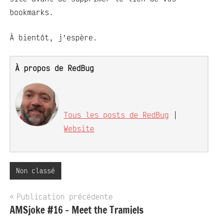
bookmarks.
À bientôt, j’espère.
À propos de RedBug
Tous les posts de RedBug
|
Website
Non classé
Navigation
Publication précédente
AMSjoke #16 – Meet the Tramiels
de