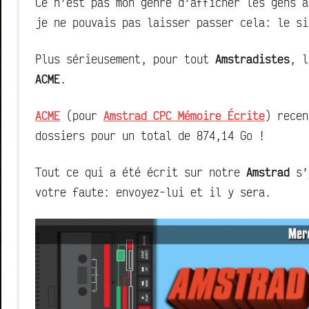
Ce n’est pas mon genre d’afficher les gens a
je ne pouvais pas laisser passer cela: le si
Plus sérieusement, pour tout
Amstradistes
, 
ACME
.
ACME
(pour
Amstrad CPC Mémoire Écrite
) recen
dossiers pour un total de 874,14 Go !
Tout ce qui a été écrit sur notre
Amstrad
s’y
votre faute: envoyez-lui et il y sera.