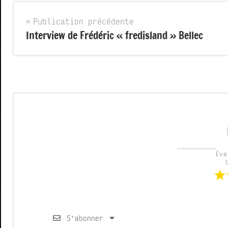
Navigation
Publication précédente
Interview de Frédéric « fredisland » Bellec
de
l’article
Éva
S’abonner