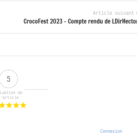
Article suivant
CrocoFest 2023 – Compte rendu de LDirHecto
5
luation de 
l'article
Connexion