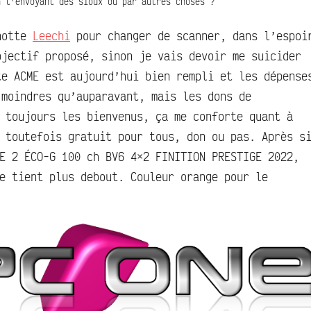
 t’envoyant des sioux ou par autres choses ?
notte
Leechi
pour changer de scanner, dans l’espoi
bjectif proposé, sinon je vais devoir me suicider
te ACME est aujourd’hui bien rempli et les dépense
 moindres qu’auparavant, mais les dons de
 toujours les bienvenus, ça me conforte quant à
 toutefois gratuit pour tous, don ou pas. Après s
E 2 ÉCO-G 100 ch BV6 4×2 FINITION PRESTIGE 2022,
e tient plus debout. Couleur orange pour le