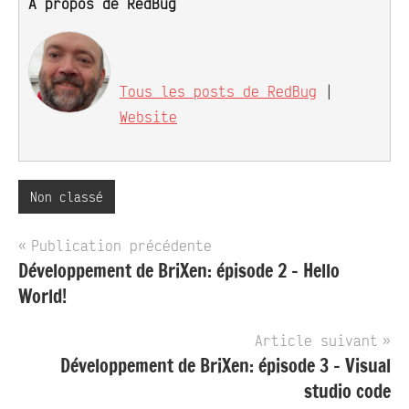
À propos de RedBug
Tous les posts de RedBug
|
Website
Non classé
Navigation
Publication précédente
Développement de BriXen: épisode 2 – Hello
de
World!
l’article
Article suivant
Développement de BriXen: épisode 3 – Visual
studio code