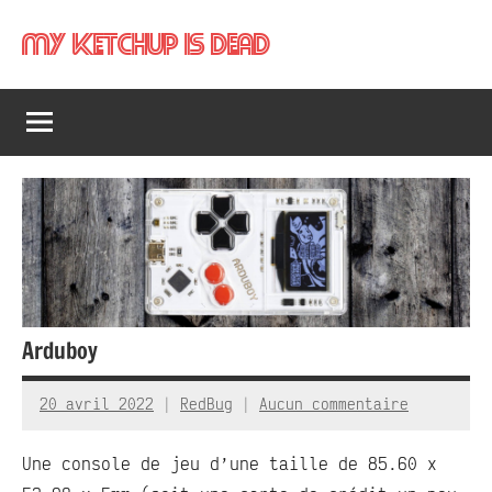
Aller
My Ketchup Is Dead
au
contenu
Arduboy
20 avril 2022
RedBug
Aucun commentaire
Une console de jeu d’une taille de 85.60 x