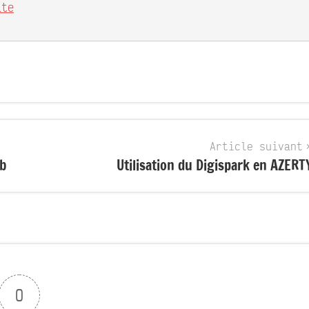
ite
Article suivant
ub
Utilisation du Digispark en AZERT
0