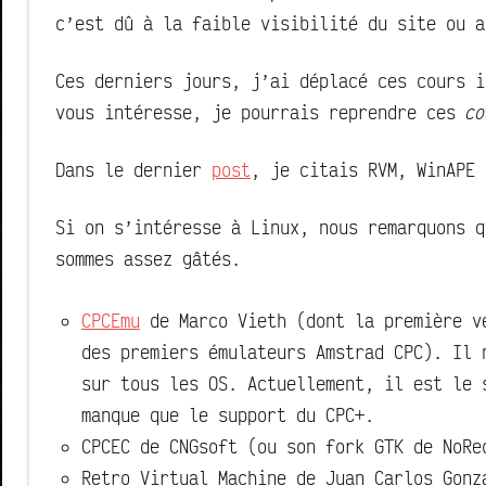
c’est dû à la faible visibilité du site ou a
Ces derniers jours, j’ai déplacé ces cours i
vous intéresse, je pourrais reprendre ces
co
Dans le dernier
post
, je citais RVM, WinAPE 
Si on s’intéresse à Linux, nous remarquons q
sommes assez gâtés.
CPCEmu
de Marco Vieth (dont la première ve
des premiers émulateurs Amstrad CPC). Il 
sur tous les OS. Actuellement, il est le 
manque que le support du CPC+.
CPCEC de CNGsoft (ou son fork GTK de NoRe
Retro Virtual Machine de Juan Carlos Gonz