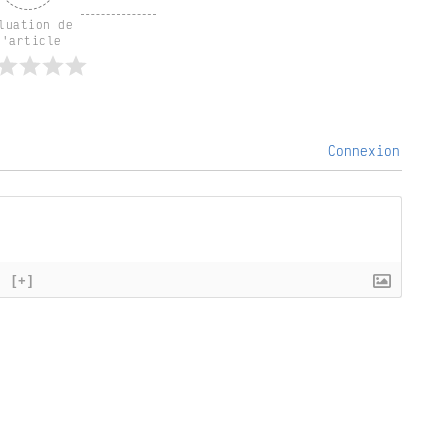
luation de 
l'article
Connexion
}
[+]