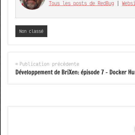
Tous les posts de RedBug
|
Webs
Non classé
Navigation
Publication précédente
Développement de BriXen: épisode 7 – Docker H
de
l’article