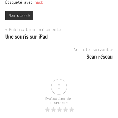
Étiqueté avec
hack
Non classé
Navigation
Publication précédente
Une souris sur iPad
de
l’article
Article suivant
Scan réseau
0
Évaluation de 
l'article