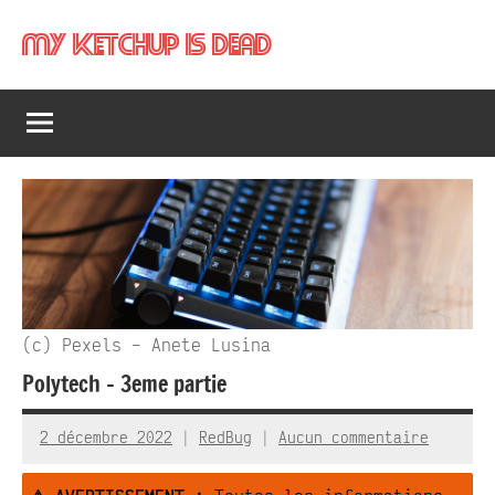
Aller
My Ketchup Is Dead
au
contenu
(c) Pexels – Anete Lusina
Polytech – 3eme partie
2 décembre 2022
RedBug
Aucun commentaire