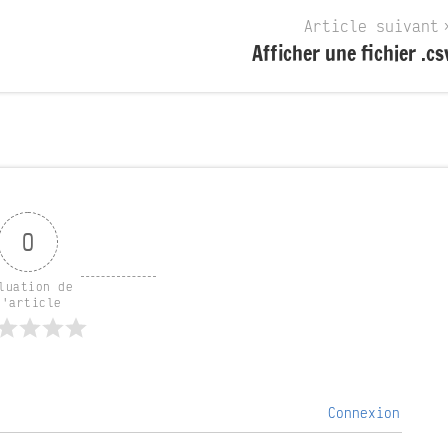
Article suivant
Afficher une fichier .cs
0
luation de 
l'article
Connexion