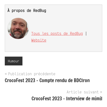
À propos de RedBug
Tous les posts de RedBug
|
Website
Humour
Navigation
Publication précédente
CrocoFest 2023 – Compte rendu de BDCIron
de
l’article
Article suivant
CrocoFest 2023 – Interview de mimil