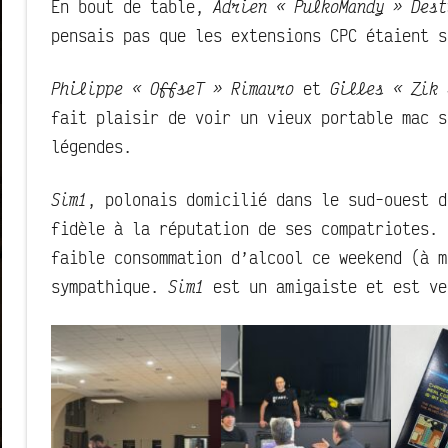
En bout de table,
Adrien « PulkoMandy » Dest
pensais pas que les extensions CPC étaient s
Philippe « OffseT » Rimauro
et
Gilles « Zik 
fait plaisir de voir un vieux portable mac 
légendes.
Sim1
, polonais domicilié dans le sud-ouest d
fidèle à la réputation de ses compatriotes. 
faible consommation d’alcool ce weekend (à m
sympathique.
Sim1
est un amigaiste et est v