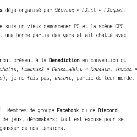
s
déjà organisé par
Olivier « Eliot » Floquet
.
e suis un vieux demoscener PC et la scène CPC
, une bonne partie des gens et ait chatté avec
eront présent à la
Benediction
en convention ou
chatre
,
Emmanuel « Genesis8Bit » Roussin
,
Thomas 
o
), je ne fais pas,
encore
, partie de leur monde.
1
. Membres de groupe
Facebook
ou de
Discord
,
 de jeux, démomakers; tout est excuse pour se
gausser de nos tensions.