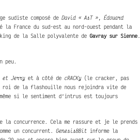
ge sudiste composé de
David « AsT »
,
Édouard
é la France du sud-est au nord-ouest pendant la
rking de la Salle polyvalente de
Gavray sur Sienne
n peu.
 et Jerry
et à côté de
cRACKy
(le cracker, pas
 roi de la flashouille nous rejoindra vite de
même si le sentiment d’intrus est toujours
e la concurrence. Cela me rassure et je le prends
comme un concurrent.
Genesis8Bit
informe la
de 20 ans et encore bien avant sur le group de