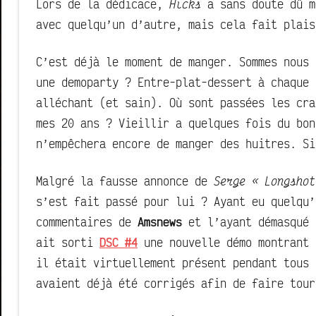
Lors de la dédicace,
Hicks
a sans doute dû m
avec quelqu’un d’autre, mais cela fait plais
C’est déjà le moment de manger. Sommes nous 
une demoparty ? Entre-plat-dessert à chaque 
alléchant (et sain). Où sont passées les cra
mes 20 ans ? Vieillir a quelques fois du bo
n’empêchera encore de manger des huitres. Si
Malgré la fausse annonce de
Serge « Longshot
s’est fait passé pour lui ? Ayant eu quelqu
commentaires de
Amsnews
et l’ayant démasqué 
ait sorti
DSC #4
une nouvelle démo montrant 
il était virtuellement présent pendant tous 
avaient déjà été corrigés afin de faire tour