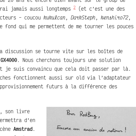
2
drai jamais aussi longtemps
(et c’est une des
cteurs – coucou
kukulcan
,
DarkSteph
,
kenshiro72
,
e fond qui me permettent de me tourner les pouces
a discussion se tourne vite sur les boîtes de
t
GX4000
. Nous cherchons toujours une solution
 je suis convaincu que cela doit passer par là.
ches fonctionnent aussi sur old via l’adaptateur
pprovisionnement futurs à la différence des
, son livre
ermettra d’en
scène
Amstrad
.