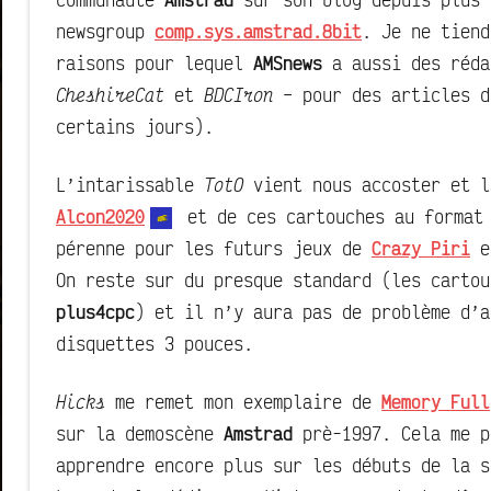
newsgroup
comp.sys.amstrad.8bit
. Je ne tien
raisons pour lequel
AMSnews
a aussi des réda
CheshireCat
et
BDCIron
– pour des articles d
certains jours).
L’intarissable
TotO
vient nous accoster et l
Alcon2020
et de ces cartouches au forma
pérenne pour les futurs jeux de
Crazy Piri
et
On reste sur du presque standard (les cartou
plus4cpc
) et il n’y aura pas de problème d’a
disquettes 3 pouces.
Hicks
me remet mon exemplaire de
Memory Full
sur la demoscène
Amstrad
prè-1997. Cela me p
apprendre encore plus sur les débuts de la 