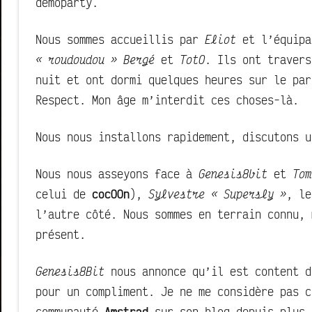
demoparty.
Nous sommes accueillis par
Eliot
et l’équipa
« roudoudou » Bergé
et
TotO
. Ils ont travers
nuit et ont dormi quelques heures sur le pa
Respect. Mon âge m’interdit ces choses-là.
Nous nous installons rapidement, discutons u
Nous nous asseyons face à
Genesis8bit
et
Tom
celui de
cocOOn
),
Sylvestre « Supersly »
, le
l’autre côté. Nous sommes en terrain connu, 
présent.
Genesis8Bit
nous annonce qu’il est content d
pour un compliment. Je ne me considère pas 
communauté
Amstrad
sur son blog depuis plus 