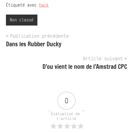
Étiqueté avec
hack
Non classé
Navigation
Publication précédente
Dans les Rubber Ducky
de
l’article
Article suivant
D’ou vient le nom de l’Amstrad CPC
0
Évaluation de 
l'article