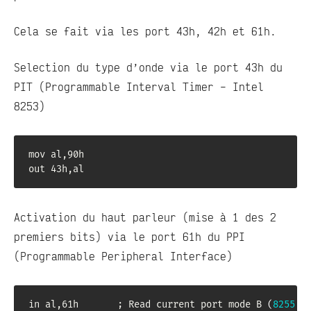
Cela se fait via les port 43h, 42h et 61h.
Selection du type d’onde via le port 43h du
PIT (Programmable Interval Timer – Intel
8253)
mov al,90h

out 43h,al
Activation du haut parleur (mise à 1 des 2
premiers bits) via le port 61h du PPI
(Programmable Peripheral Interface)
in al,61h       ; Read current port mode B 
(
8255
)