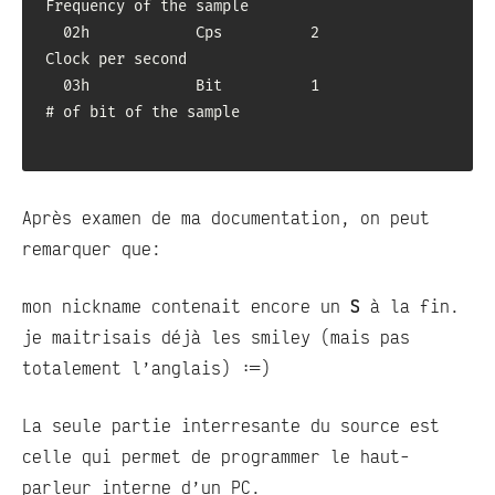
Frequency of the sample

  02h            Cps          2                       
Clock per second

  03h            Bit          1                       
# of bit of the sample

Après examen de ma documentation, on peut
remarquer que:
mon nickname contenait encore un
S
à la fin.
je maitrisais déjà les smiley (mais pas
totalement l’anglais) :=)
La seule partie interresante du source est
celle qui permet de programmer le haut-
parleur interne d’un PC.