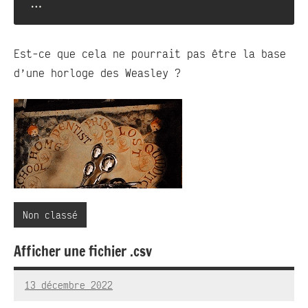
...
Est-ce que cela ne pourrait pas être la base
d’une horloge des Weasley ?
Non classé
Afficher une fichier .csv
13 décembre 2022
RedBug
Aucun