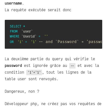
username
.
La requète exécutée serait donc
SELECT
*
FROM
`
user
`
WHERE
`
Userid
`
=
''
-- and `Password` = 'passwor
OR
'1'
=
'1'
La deuxième partie du query qui vérifie le
password
est ignorée grâce au
et avec la
--
condition
, tout les lignes de la
'1'='1'
table user sont renvoyés.
Dangereux, non ?
Développeur php, ne créez pas vos requètes de