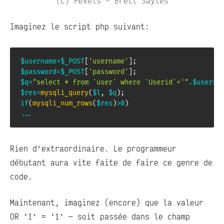
(c) Pexels – Brett Sayles
Imaginez le script php suivant:
$username
=
$_POST
[
'username'
]
;
$password
=
$_POST
[
'password'
]
;
$q
=
"select * from `user` where `Userid`='"
.
$userna
$res
=
mysqli_query
(
$l
,
$q
)
;
if
(
mysqli_num_rows
(
$res
)
>
0
)
...
Rien d’extraordinaire. Le programmeur
débutant aura vite faite de faire ce genre de
code.
Maintenant, imaginez (encore) que la valeur
OR ‘1’ = ‘1’ — soit passée dans le champ