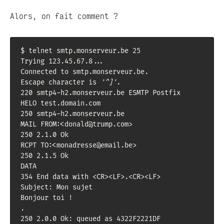
Alors, on fait comment ?
$ telnet smtp.monserveur.be 25

Trying 123.45.67.8...

Connected to smtp.monserveur.be.

Escape character is 
'
^]
'
.

220 smtp4-h2.monserveur.be ESMTP Postfix

HELO test.domain.com

250 smtp4-h2.monserveur.be

MAIL FROM:<donald@trump.com>

250 2.1.0 Ok

RCPT TO:<monadresse@email.be>

250 2.1.5 Ok

DATA

354 End data with <CR><LF>.<CR><LF>

Subject: Mon sujet

Bonjour toi !

.

250 2.0.0 Ok: queued as 4322F2221DF
