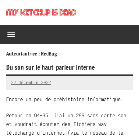
Aller
My Ketchup Is Dead
au
contenu
Auteur/autrice :
RedBug
Du son sur le haut-parleur interne
22 décembre 2022
RedBug
Aucun
commentaire
Encore un peu de préhistoire informatique,
Retour en 94-95… J’ai un 286 sans carte son
et voudrait écouter des fichiers wav
téléchargé d’Internet (via le réseau de la