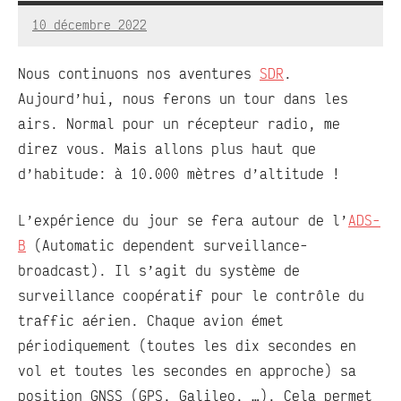
10 décembre 2022
RedBug
Aucun
commentaire
Nous continuons nos aventures
SDR
.
Aujourd’hui, nous ferons un tour dans les
airs. Normal pour un récepteur radio, me
direz vous. Mais allons plus haut que
d’habitude: à 10.000 mètres d’altitude !
L’expérience du jour se fera autour de l’
ADS-
B
(Automatic dependent surveillance-
broadcast). Il s’agit du système de
surveillance coopératif pour le contrôle du
traffic aérien. Chaque avion émet
périodiquement (toutes les dix secondes en
vol et toutes les secondes en approche) sa
position GNSS (GPS, Galileo, …). Cela permet