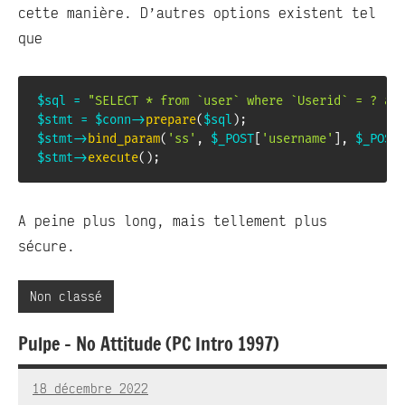
cette manière. D’autres options existent tel
que
$sql
=
"SELECT * from `user` where `Userid` = ? an
$stmt
=
$conn
->
prepare
(
$sql
)
;
$stmt
->
bind_param
(
'ss'
,
$_POST
[
'username'
]
,
$_POST
$stmt
->
execute
(
)
;
A peine plus long, mais tellement plus
sécure.
Non classé
Pulpe – No Attitude (PC Intro 1997)
18 décembre 2022
RedBug
Aucun