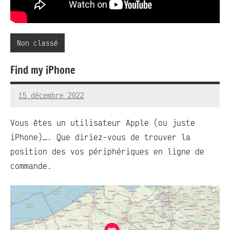
Non classé
Find my iPhone
15 décembre 2022
RedBug
Aucun
commentaire
Vous êtes un utilisateur Apple (ou juste
iPhone)…. Que diriez-vous de trouver la
position des vos périphériques en ligne de
commande.