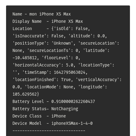
Name - mon iPhone XS Max

Display Name  - iPhone XS Max

Location      - {'isOld': False, 
'isInaccurate': False, 'altitude': 0.0, 
'positionType': 'Unknown', 'secureLocation': 
None, 'secureLocationTs': 0, 'latitude': 
-10.485812, 'floorLevel': 0, 
'horizontalAccuracy': 5.0, 'locationType': 
'', 'timeStamp': 1642795063024, 
'locationFinished': True, 'verticalAccuracy': 
0.0, 'locationMode': None, 'longitude': 
105.629562}

Battery Level - 0.9100000262260437

Battery Status- NotCharging

Device Class  - iPhone

Device Model  - iphoneXSMax-1-4-0

------------------------------
