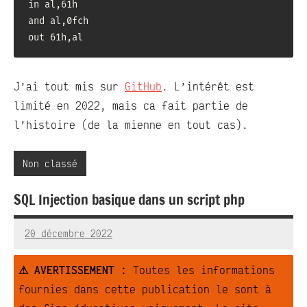
in al,61h

and al,0fch

out 61h,al
J’ai tout mis sur
GitHub
. L’intérêt est
limité en 2022, mais ca fait partie de
l’histoire (de la mienne en tout cas).
Non classé
SQL Injection basique dans un script php
20 décembre 2022
RedBug
Aucun
commentaire
⚠ AVERTISSEMENT :
Toutes les informations
fournies dans cette publication le sont à