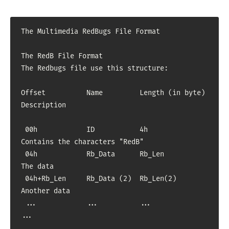
The Multimedia RedBugs File Format

The RedB File Format

The Redbugs file use this structure:  

Offset          Name         Length (in byte)        
Description

 00h            ID           4h                
Contains the characters "RedB"

 04h            Rb_Data      Rb_Len            
The data

 04h+Rb_Len     Rb_Data (2)  Rb_Len(2)         
Another data

 ...            ...          ...               
...
