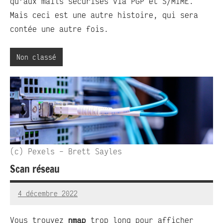
qu’aux mails sécurisés via PGP et S/MIME.
Mais ceci est une autre histoire, qui sera
contée une autre fois.
Non classé
(c) Pexels – Brett Sayles
Scan réseau
4 décembre 2022
RedBug
Aucun
commentaire
Vous trouvez
nmap
trop long pour afficher