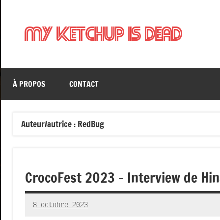
Aller
au
My Ketchup Is Dead
contenu
À PROPOS
CONTACT
Auteur/autrice :
RedBug
CrocoFest 2023 – Interview de Hin
8 octobre 2023
RedBug
Aucun