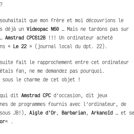
?
souhaitait que mon frère et moi découvrions le
ns déjà un
Videopac N60
… Mais ne tardons pas sur
 …
Amstrad CPC6128
!!! Un ordinateur acheté
ans «
Le 22
» (journal local du dpt. 22).
suite fait le rapprochement entre cet ordinateur
étais fan, ne me demandez pas pourquoi.
 sous le charme de cet objet !
 qui dit
Amstrad CPC
d’occasion, dit jeux
nes de programmes fournis avec l’ordinateur, de
sous JB!),
Aigle d’Or
,
Barbarian
,
Arkanoïd
… et s
or
« .