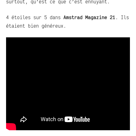
surtout, qu’est ce que c’est ennuyant.
4 étoiles sur 5 dans
Amstrad Magazine 21
. Ils
étaient bien généreux.