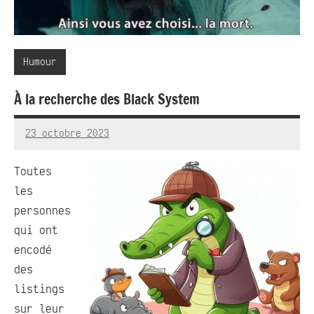
Humour
À la recherche des Black System
23 octobre 2023
RedBug
Aucun
commentaire
Toutes
les
personnes
qui ont
encodé
des
listings
sur leur