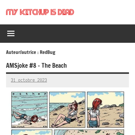
Aller
My Ketchup Is Dead
au
contenu
Auteur/autrice :
RedBug
AMSjoke #8 – The Beach
31 octobre 2023
RedBug
Aucun
commentaire