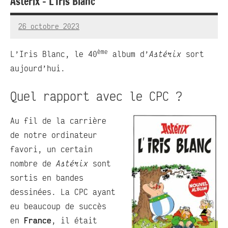
Asterix – L’Iris Blanc
26 octobre 2023
RedBug
1
commentaire
ème
L’Iris Blanc, le 40
album d’
Astérix
sort
aujourd’hui.
Quel rapport avec le CPC ?
Au fil de la carrière
de notre ordinateur
favori, un certain
nombre de
Astérix
sont
sortis en bandes
dessinées. La CPC ayant
eu beaucoup de succès
en
France
, il était