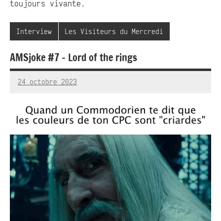
toujours vivante.
Interview
Les Visiteurs du Mercredi
AMSjoke #7 – Lord of the rings
24 octobre 2023
RedBug
Aucun
commentaire